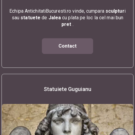
Echipa AntichitatiBucuresti.ro vinde, cumpara
sculptur
i
sau
statuete
de
Jalea
cu plata pe loc la cel mai bun
pret
.
Contact
Statuiete Guguianu