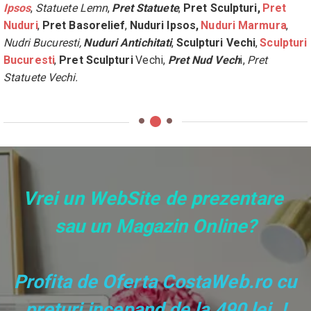
Ipsos
, 
Statuete Lemn
, 
Pret Statuete
, 
Pret Sculpturi,
Pret 
Nuduri
, 
Pret Basorelief
, 
Nuduri Ipsos,
Nuduri Marmura
, 
Nudri Bucuresti,
Nuduri Antichitati
, 
Sculpturi Vechi
, 
Sculpturi 
Bucuresti
, 
Pret Sculpturi
 Vechi, 
Pret Nud Vech
i, 
Pret 
Statuete Vechi.
Vrei un WebSite de prezentare 
sau un Magazin Online?
Profita de Oferta CostaWeb.ro cu 
preturi incepand de la 490 lei  !