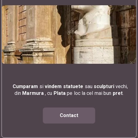
Cumparam
si
vindem
statuete
sau
sculpturi
vechi,
din
Marmura
, cu
Plata
pe loc la cel mai bun
pret
.
Contact