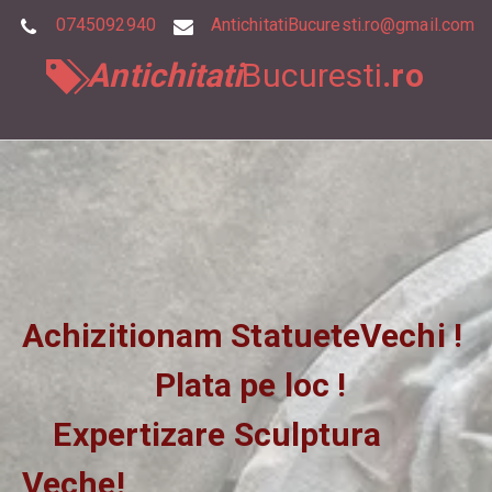
0745092940
AntichitatiBucuresti.ro@gmail.com
Te
E-
Antichitati
Bucuresti
.ro
lef
m
on
ail
Achizitionam StatueteVechi ! 
                 Plata pe loc !
    Expertizare Sculptura 
Veche!