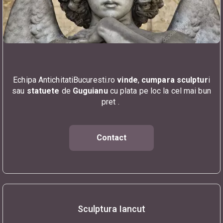
Echipa AntichitatiBucuresti.ro
vinde
,
cumpara sculptur
i
sau
statuete
de
Guguianu
cu plata pe loc la cel mai bun
pret .
Contact
Sculptura Iancut