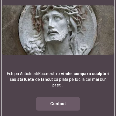
Echipa AntichitatiBucuresti.ro
vinde
,
cumpara sculpturi
sau
statuete
de
Iancu
t cu plata pe loc la cel mai bun
pret
.
Contact