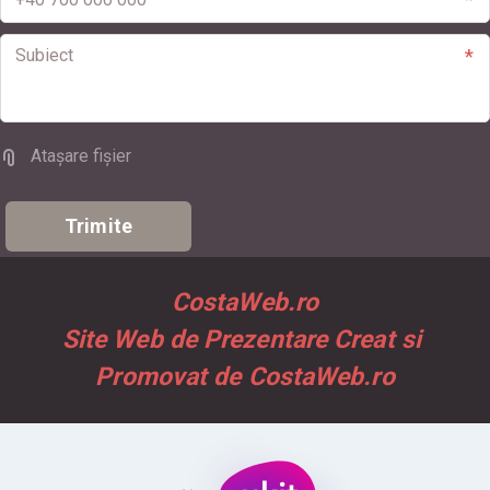
*
Atașare fișier
Trimite
CostaWeb.ro
Site Web de Prezentare Creat si 
Promovat de CostaWeb.ro