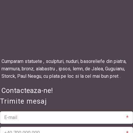
Sediu
0745092940
Telefon
București
,
Calea Mosilor nr 205
Adresa
AntichitatiBucuresti.ro@gmail.com
E-mail
Cumparam statuete , sculpturi, nuduri, basoreliefe din piatra, 
marmura, bronz, alabastru , ipsos, lemn, de Jalea, Guguianu, 
Storck, Paul Neagu, cu plata pe loc si la cel mai bun pret .
Contacteaza-ne!
Trimite mesaj
*
*