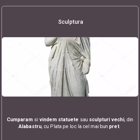
Sculptura
Cumparam
si
vindem
statuete
sau
sculpturi
vechi
, din
Alabastru
, cu Plata pe loc la cel mai bun
pret
.