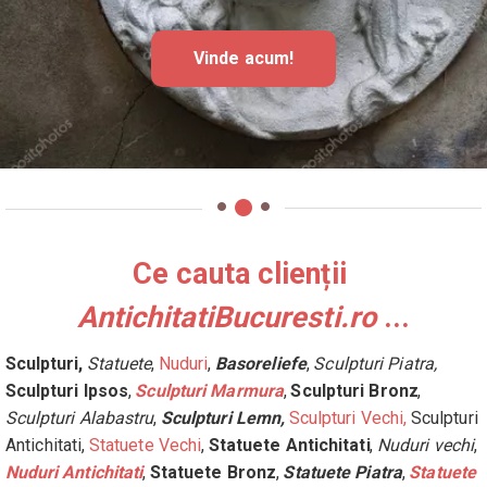
Vinde acum!
Ce cauta clienții 
AntichitatiBucuresti.ro 
...
Sculpturi,
Statuete
, 
Nuduri
, 
Basoreliefe
, 
Sculpturi Piatra,
Sculpturi Ipsos
, 
Sculpturi Marmura
, 
Sculpturi Bronz
, 
Sculpturi Alabastru
, 
Sculpturi Lemn,
Sculpturi Vechi,
 Sculpturi 
Antichitati, 
Statuete Vechi
, 
Statuete Antichitati
, 
Nuduri vechi
, 
Nuduri Antichitati
, 
Statuete Bronz
, 
Statuete Piatra
, 
Statuete 